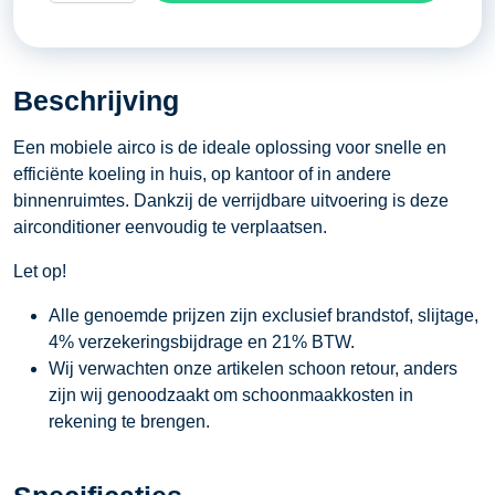
230
Volt
-
Beschrijving
9000
BTU
Een mobiele airco is de ideale oplossing voor snelle en
per
efficiënte koeling in huis, op kantoor of in andere
uur
binnenruimtes. Dankzij de verrijdbare uitvoering is deze
aantal
airconditioner eenvoudig te verplaatsen.
Let op!
Alle genoemde prijzen zijn exclusief brandstof, slijtage,
4% verzekeringsbijdrage en 21% BTW.
Wij verwachten onze artikelen schoon retour, anders
zijn wij genoodzaakt om schoonmaakkosten in
rekening te brengen.