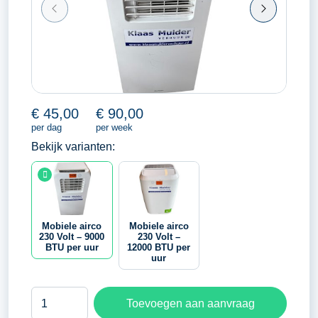
€
45,00
€
90,00
per dag
per week
Bekijk varianten:
Mobiele airco
Mobiele airco
230 Volt – 9000
230 Volt –
BTU per uur
12000 BTU per
uur
Mobiele
Toevoegen aan aanvraag
airco