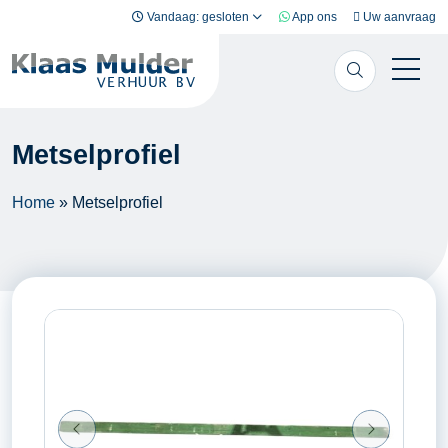
Ga naar inhoud
Vandaag: gesloten
App ons
Uw aanvraag
Metselprofiel
Home
»
Metselprofiel