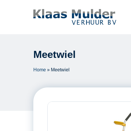
Ga naar inhoud
Meetwiel
Home
»
Meetwiel