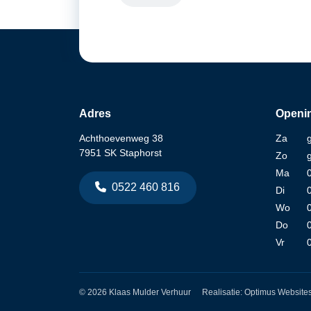
Adres
Openin
Achthoevenweg 38
Za
7951 SK Staphorst
Zo
Ma
0522 460 816
Di
Wo
Do
Vr
© 2026 Klaas Mulder Verhuur
Realisatie:
Optimus Website