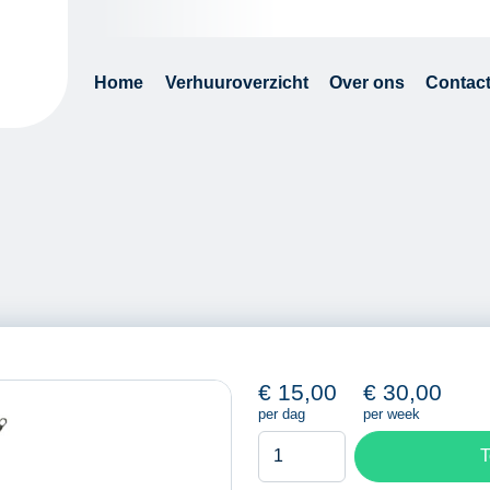
Home
Verhuuroverzicht
Over ons
Contac
€
15,00
€
30,00
per dag
per week
Meetwiel
T
aantal