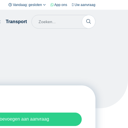
Vandaag: gesloten
App ons
Uw aanvraag
t
Transport
oevoegen aan aanvraag