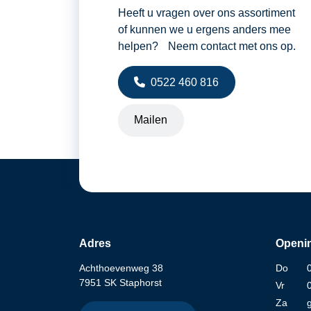
Heeft u vragen over ons assortiment
of kunnen we u ergens anders mee
helpen? Neem contact met ons op.
0522 460 816
Mailen
Adres
Openin
Achthoevenweg 38
Do
7951 SK Staphorst
Vr
Za