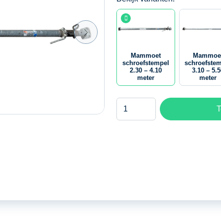
Mammoet
Mammoe
schroefstempel
schroefste
2.30 – 4.10
3.10 – 5.
meter
meter
Mammoet
T
schroefstempel
2.30
-
4.10
meter
aantal