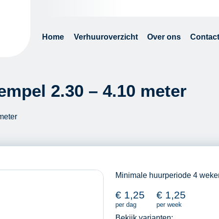
Home
Verhuuroverzicht
Over ons
Contac
mpel 2.30 – 4.10 meter
meter
Minimale huurperiode 4 weke
€
1,25
€
1,25
per dag
per week
Bekijk varianten: