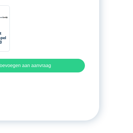
t
mpel
50
oevoegen aan aanvraag