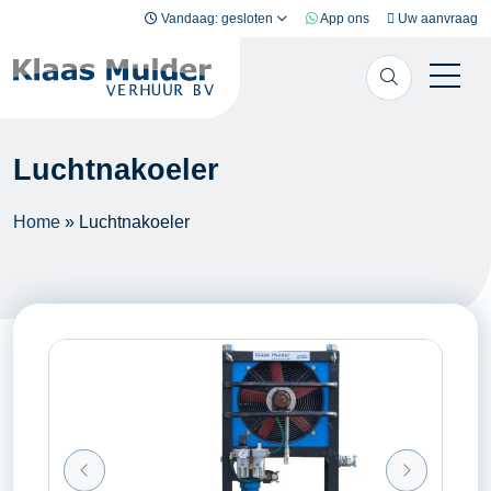
Ga naar inhoud
Vandaag: gesloten
App ons
Uw aanvraag
Luchtnakoeler
Home
»
Luchtnakoeler