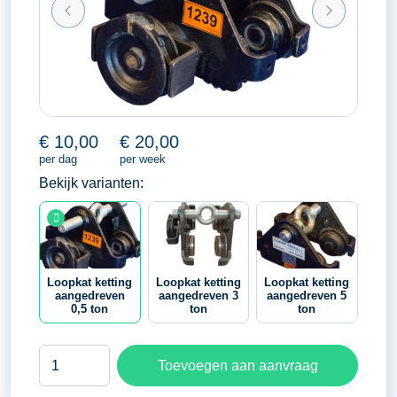
€
10,00
€
20,00
per dag
per week
Bekijk varianten:
Loopkat ketting
Loopkat ketting
Loopkat ketting
aangedreven
aangedreven 3
aangedreven 5
0,5 ton
ton
ton
Loopkat
Toevoegen aan aanvraag
ketting
aangedreven