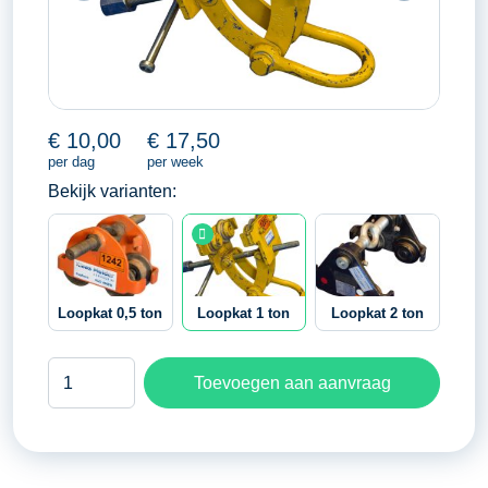
€
10,00
€
17,50
per dag
per week
Bekijk varianten:
Loopkat 0,5 ton
Loopkat 1 ton
Loopkat 2 ton
Loopkat
Toevoegen aan aanvraag
1
ton
aantal