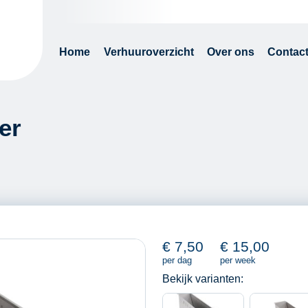
Home
Verhuuroverzicht
Over ons
Contac
er
€
7,50
€
15,00
per dag
per week
Bekijk varianten: