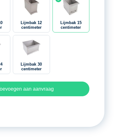
10
Lijmbak 12
Lijmbak 15
r
centimeter
centimeter
24
Lijmbak 30
r
centimeter
oevoegen aan aanvraag