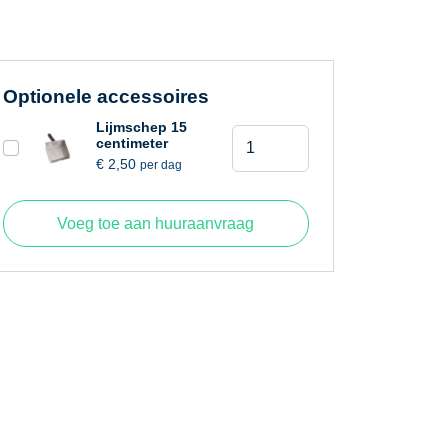
Optionele accessoires
Lijmschep 15
Lijmbak
centimeter
15
€
2,50
per dag
centimeter
aantal
Voeg toe aan huuraanvraag