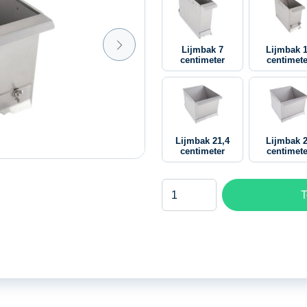
Lijmbak 7
Lijmbak 
centimeter
centimete
Lijmbak 21,4
Lijmbak 
centimeter
centimete
Lijmbak
T
15
centimeter
aantal