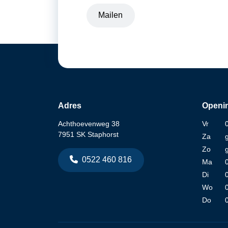
Mailen
Adres
Openin
Achthoevenweg 38
Vr
7951 SK Staphorst
Za
Zo
0522 460 816
Ma
Di
Wo
Do