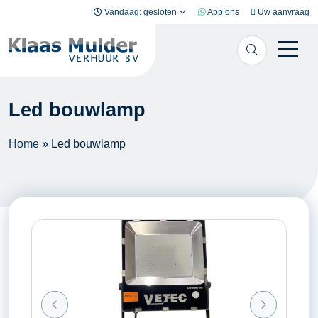
Ga naar inhoud
Vandaag: gesloten
App ons
Uw aanvraag
Led bouwlamp
Home
»
Led bouwlamp