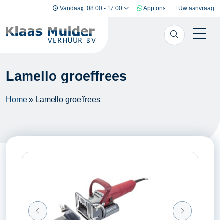
Ga naar inhoud
Vandaag: 08:00 - 17:00
App ons
Uw aanvraag
Lamello groeffrees
Home
»
Lamello groeffrees