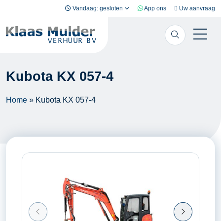
Ga naar inhoud
Vandaag: gesloten
App ons
Uw aanvraag
Kubota KX 057-4
Home
»
Kubota KX 057-4