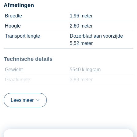
Afmetingen
Breedte
1,96 meter
Hoogte
2,60 meter
Transport lengte
Dozerblad aan voorzijde
5,52 meter
Technische details
Gewicht
5540 kilogram
Graafdiepte
3,89 meter
Hijslast ( horizontale mast )
590 kilogram
Motor
V2607-DI 45 pk
Lees meer
Rupsbanden
400 x 72.5 x 74
Snelwissel
Hydraulisch CW-10
Tankinhoud diesel
75 liter