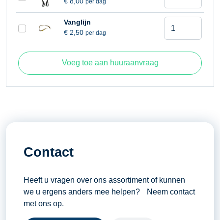
€
8,00
per dag
20,80
Knikpunthoogte
7 meter
meter
Kniktelescooph
Vanglijn
aantal
Machine afmeting
6,25 x 2,25 meter
€
2,50
per dag
20,80
Omgevingstemperatuur
-10° C (minimaal) / 40° C
meter
(maximaal)
aantal
Voeg toe aan huuraanvraag
Platform afmetingen
1,80 x 0,85 meter
Platform roterend
100°
Werkhoogte
20,80 meter
Zwenkbereik
355°
Contact
Heeft u vragen over ons assortiment of kunnen
we u ergens anders mee helpen? Neem contact
met ons op.