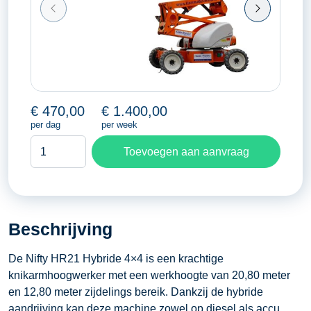
€
470,00
€
1.400,00
per dag
per week
Kniktelescoophoogwerker
Toevoegen aan aanvraag
20,80
meter
aantal
Beschrijving
De Nifty HR21 Hybride 4×4 is een krachtige
knikarmhoogwerker met een werkhoogte van 20,80 meter
en 12,80 meter zijdelings bereik. Dankzij de hybride
aandrijving kan deze machine zowel op diesel als accu