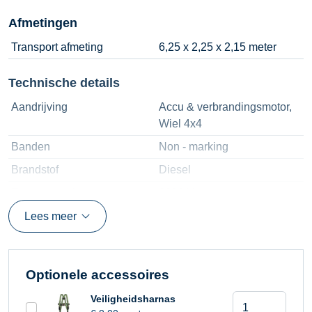
Afmetingen
Transport afmeting
6,25 x 2,25 x 2,15 meter
Technische details
Aandrijving
Accu & verbrandingsmotor,
Wiel 4x4
Banden
Non - marking
Brandstof
Diesel
Eigen gewicht
6660 kilogram
Gebruiksomstandigheden
Binnen & buiten
Lees meer
Hefvermogen
225 kilogram
Horizontaal bereik
12,80 meter
Optionele accessoires
Horizontale belasting
400 N
Kniktelescooph
Veiligheidsharnas
Jiblengte
1,50 meter