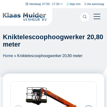
Ga naar inhoud
Vandaag: 07:00 - 17:30
App ons
Uw aanvraag
Kniktelescoophoogwerker 20,80
meter
Home
»
Kniktelescoophoogwerker 20,80 meter