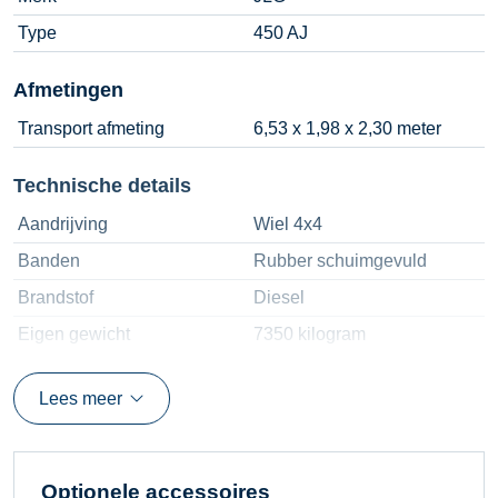
Type
450 AJ
Afmetingen
Transport afmeting
6,53 x 1,98 x 2,30 meter
Technische details
Aandrijving
Wiel 4x4
Banden
Rubber schuimgevuld
Brandstof
Diesel
Eigen gewicht
7350 kilogram
Gebruiksomstandigheden
Buiten
Lees meer
Hefvermogen
230 kilogram
Horizontaal bereik
7,47 meter
Horizontale belasting
Maximaal 400 N
Optionele accessoires