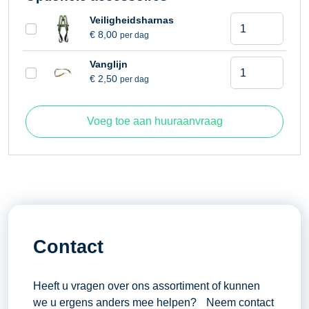
Jiblengte
1,24 meter
Kniktelescooph
Veiligheidsharnas
Knikpunthoogte
7,67 meter
€
8,00
per dag
15,70
meter
Platform afmetingen
1,83 x 0,76 meter
Kniktelescooph
Vanglijn
aantal
€
2,50
per dag
Platform roterend
180°
15,70
meter
Werkhoogte
15,70 meter
aantal
Voeg toe aan huuraanvraag
Zwenkbereik
355°
Contact
Heeft u vragen over ons assortiment of kunnen
we u ergens anders mee helpen? Neem contact