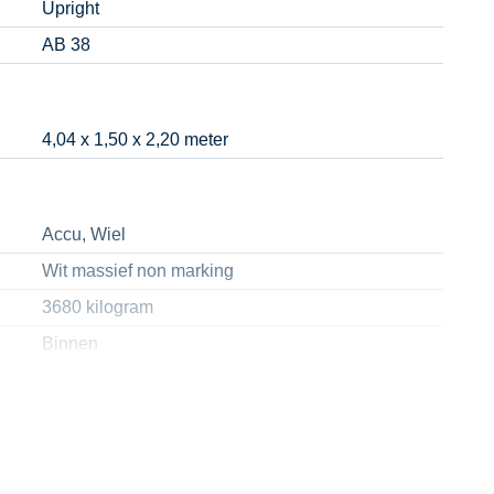
Upright
AB 38
4,04 x 1,50 x 2,20 meter
Accu, Wiel
Wit massief non marking
3680 kilogram
Binnen
215 kilogram
6,10 meter
5 meter
4,04 x 2,45 meter