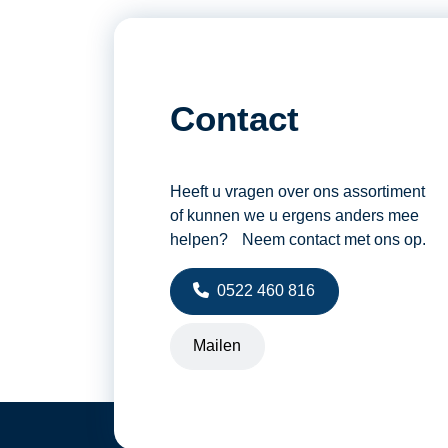
Platform afmetingen
Platform roterend
Werkhoogte
Contact
Windbelasting
Zwenkbereik
Heeft u vragen over ons assortiment
of kunnen we u ergens anders mee
helpen? Neem contact met ons op.
0522 460 816
Mailen