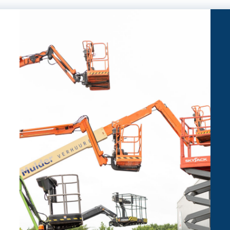
1,20 x 0,60 meter
90 º
13,50 meter
12,50 meter per seconde
300°