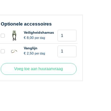
Optionele accessoires
Kniktelescoophoogwerker
Veiligheidsharnas
€
8,00
per dag
13,5
meter
Kniktelescoophoogwerker
Vanglijn
aantal
€
2,50
per dag
13,5
meter
aantal
Voeg toe aan huuraanvraag