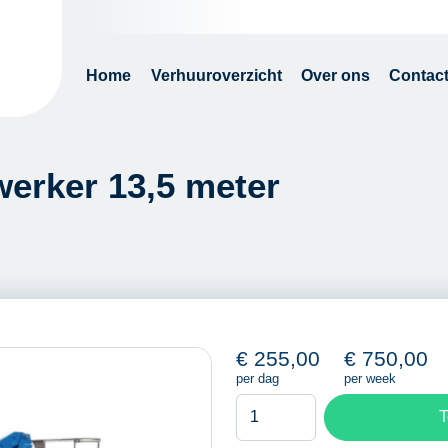
Home
Verhuuroverzicht
Over ons
Contac
erker 13,5 meter
€
255,00
€
750,00
per dag
per week
Kniktelescoophoogwerker
T
13,5