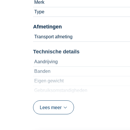
Merk
Type
Afmetingen
Transport afmeting
Technische details
Aandrijving
Banden
Eigen gewicht
Gebruiksomstandigheden
Hefvermogen
Lees meer
Horizontaal bereik
Knikpunthoogte
Machine afmeting