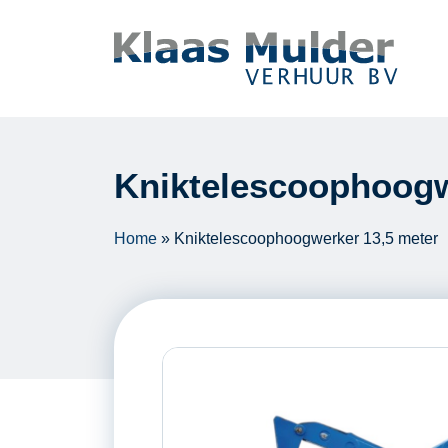
Ga naar inhoud
Kniktelescoophoogw
Home
»
Kniktelescoophoogwerker 13,5 meter