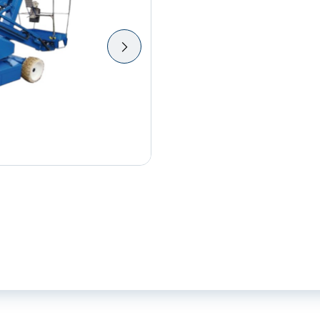
meter
aantal