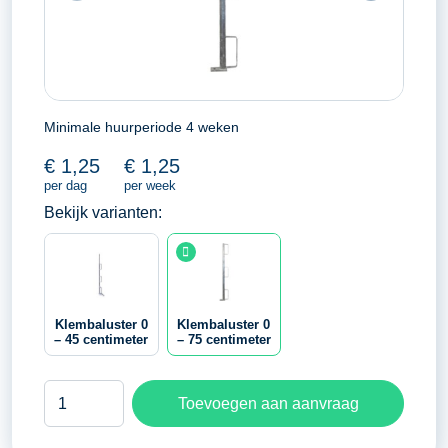
Minimale huurperiode 4 weken
€
1,25
€
1,25
per dag
per week
Bekijk varianten:
Klembaluster 0
Klembaluster 0
– 45 centimeter
– 75 centimeter
Klembaluster
Toevoegen aan aanvraag
0
-