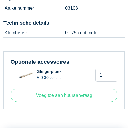
Artikelnummer
03103
Technische details
Klembereik
0 - 75 centimeter
Optionele accessoires
Klembaluster
Steigerplank
€
0,30
per dag
0
-
75
Voeg toe aan huuraanvraag
centimeter
aantal