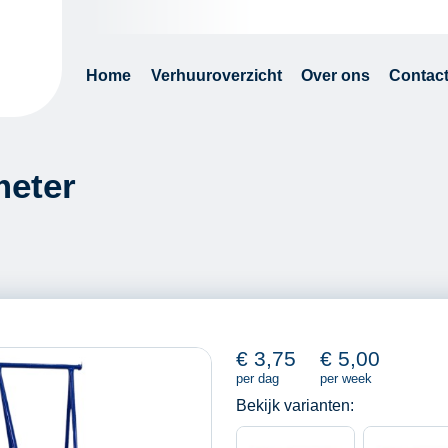
Home
Verhuuroverzicht
Over ons
Contac
meter
€
3,75
€
5,00
per dag
per week
Bekijk varianten: