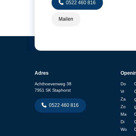
0522 460 816
Mailen
Adres
Openin
Achthoevenweg 38
Do
7951 SK Staphorst
Vr
Za
0522 460 816
Zo
Ma
Di
Wo