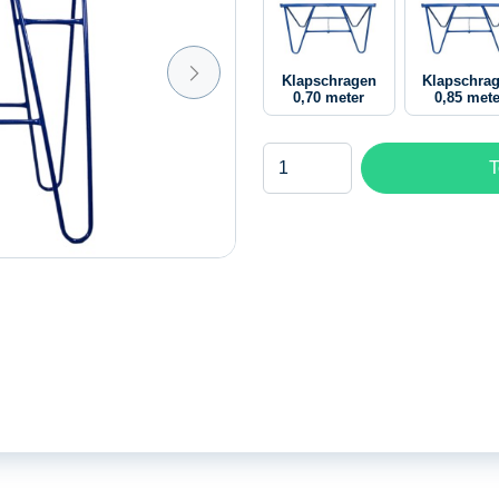
Klapschragen
Klapschra
0,70 meter
0,85 mete
Klapschragen
T
1,25
meter
aantal