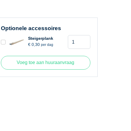
Optionele accessoires
Klapschragen
Steigerplank
€
0,30
per dag
1,25
meter
aantal
Voeg toe aan huuraanvraag