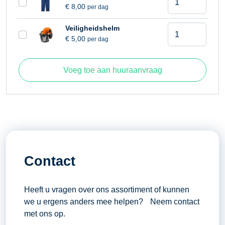
€
8,00
per dag
40
centimeter
Kettingzaag
Veiligheidshelm
aantal
€
5,00
per dag
40
centimeter
aantal
Voeg toe aan huuraanvraag
Contact
Heeft u vragen over ons assortiment of kunnen
we u ergens anders mee helpen? Neem contact
met ons op.