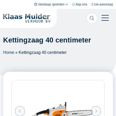
Ga naar inhoud
Vandaag: gesloten
App ons
Uw aanvraag
Kettingzaag 40 centimeter
Home
»
Kettingzaag 40 centimeter