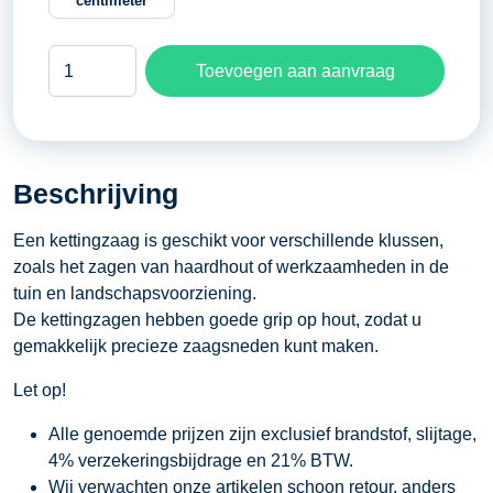
centimeter
Kettingzaag
Toevoegen aan aanvraag
40
centimeter
aantal
Beschrijving
Een kettingzaag is geschikt voor verschillende klussen,
zoals het zagen van haardhout of werkzaamheden in de
tuin en landschapsvoorziening.
De kettingzagen hebben goede grip op hout, zodat u
gemakkelijk precieze zaagsneden kunt maken.
Let op!
Alle genoemde prijzen zijn exclusief brandstof, slijtage,
4% verzekeringsbijdrage en 21% BTW.
Wij verwachten onze artikelen schoon retour, anders