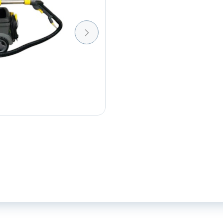
reinigingsmachine
aantal