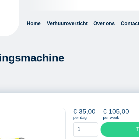
Home
Verhuuroverzicht
Over ons
Contac
igingsmachine
€
35,00
€
105,00
per dag
per week
Kärcher
T
tapijt