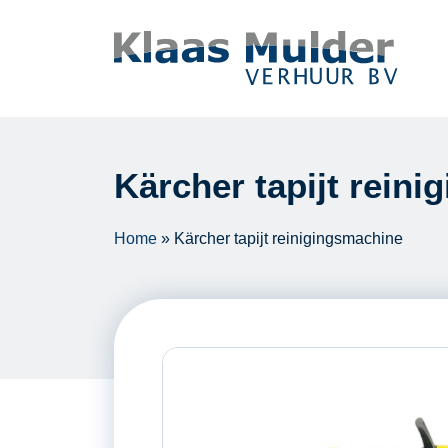
Ga naar inhoud
Kärcher tapijt rein
Home
»
Kärcher tapijt reinigingsmachine