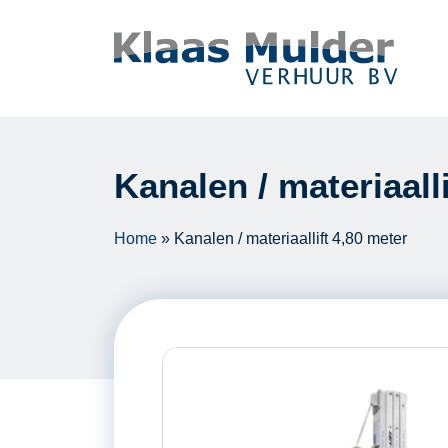
Ga naar inhoud
Kanalen / materiaall
Home
»
Kanalen / materiaallift 4,80 meter