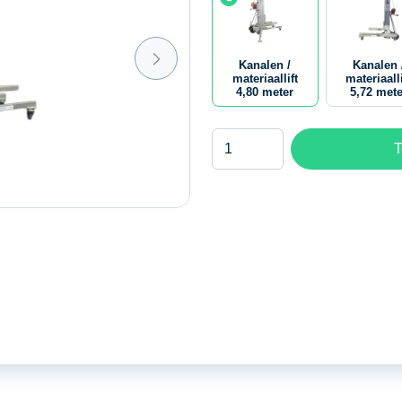
Kanalen /
Kanalen 
materiaallift
materiaalli
4,80 meter
5,72 mete
Kanalen
T
/
materiaallift
4,80
meter
aantal