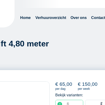
Home
Verhuuroverzicht
Over ons
Contac
ift 4,80 meter
€
65,00
€
150,00
per dag
per week
Bekijk varianten: