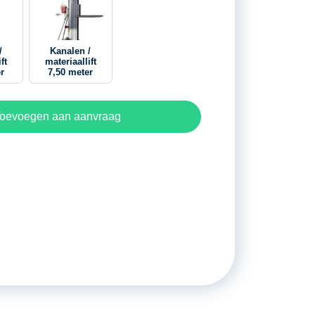
/
Kanalen /
ft
materiaallift
r
7,50 meter
oevoegen aan aanvraag