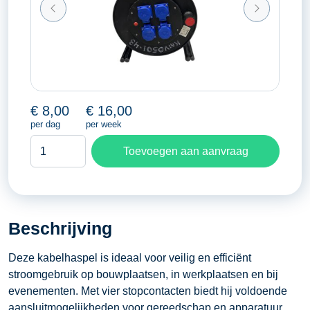
€
8,00
€
16,00
per dag
per week
Kabelhaspel
Toevoegen aan aanvraag
met
4
aansluitingen
aantal
Beschrijving
Deze kabelhaspel is ideaal voor veilig en efficiënt
stroomgebruik op bouwplaatsen, in werkplaatsen en bij
evenementen. Met vier stopcontacten biedt hij voldoende
aansluitmogelijkheden voor gereedschap en apparatuur.