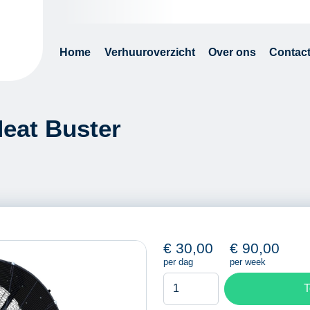
Home
Verhuuroverzicht
Over ons
Contac
Heat Buster
€
30,00
€
90,00
per dag
per week
Industrieventilator
T
Heat