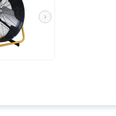
Buster
aantal