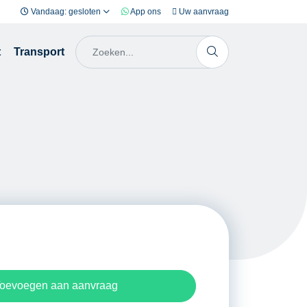
Vandaag: gesloten
App ons
Uw aanvraag
t
Transport
oevoegen aan aanvraag