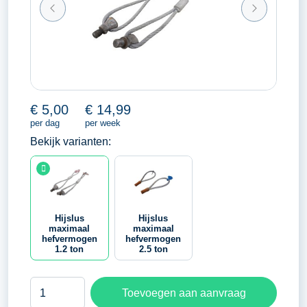
€
5,00
€
14,99
per dag
per week
Bekijk varianten:
Hijslus
Hijslus
maximaal
maximaal
hefvermogen
hefvermogen
1.2 ton
2.5 ton
Hijslus
Toevoegen aan aanvraag
maximaal