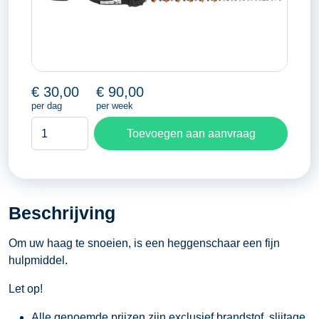
€
30,00
€
90,00
per dag
per week
Heggenschaar
Toevoegen aan aanvraag
aantal
Beschrijving
Om uw haag te snoeien, is een heggenschaar een fijn
hulpmiddel.
Let op!
Alle genoemde prijzen zijn exclusief brandstof, slijtage,