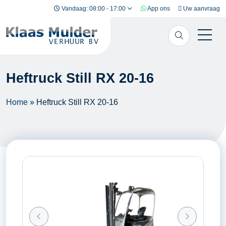
Ga naar inhoud
Vandaag: 08:00 - 17:00
App ons
Uw aanvraag
Heftruck Still RX 20-16
Home
»
Heftruck Still RX 20-16