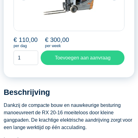
€
110,00
€
300,00
per dag
per week
Heftruck
Toevoegen aan aanvraag
Still
RX
20-
16
Beschrijving
aantal
Dankzij de compacte bouw en nauwkeurige besturing
manoeuvreert de RX 20-16 moeiteloos door kleine
gangpaden. De krachtige elektrische aandrijving zorgt voor
een lange werktijd op één acculading.