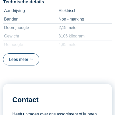
Technische details
Aandrijving
Elektrisch
Banden
Non - marking
Doorrijhoogte
2,15 meter
Gewicht
3106 kilogram
Hefhoogte
4,95 meter
Hefvermogen
1600 kilogram
Lees meer
Lepellengte
1,20 meter
Contact
Heeft u vragen over ons assortiment of kunnen