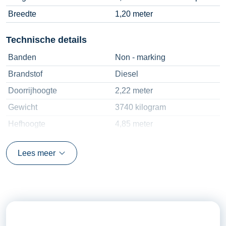
Breedte
1,20 meter
Technische details
Banden
Non - marking
Brandstof
Diesel
Doorrijhoogte
2,22 meter
Gewicht
3740 kilogram
Hefhoogte
4,85 meter
Hefvermogen
2500 kilogram
Lees meer
Lepellengte
1,50 meter