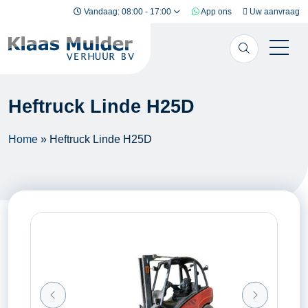
Ga naar inhoud
Vandaag: 08:00 - 17:00
App ons
Uw aanvraag
Heftruck Linde H25D
Home
»
Heftruck Linde H25D