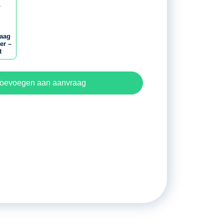
zaag
er –
t
oevoegen aan aanvraag