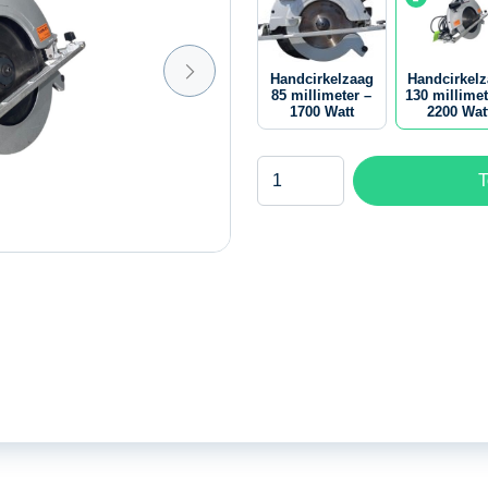
Handcirkelzaag
Handcirkel
85 millimeter –
130 millimet
1700 Watt
2200 Wat
Handcirkelzaag
T
130
millimeter
-
2200
Watt
aantal