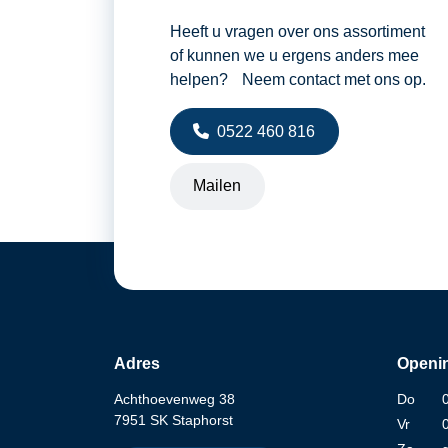
Heeft u vragen over ons assortiment
of kunnen we u ergens anders mee
helpen? Neem contact met ons op.
0522 460 816
Mailen
Adres
Openin
Achthoevenweg 38
Do
7951 SK Staphorst
Vr