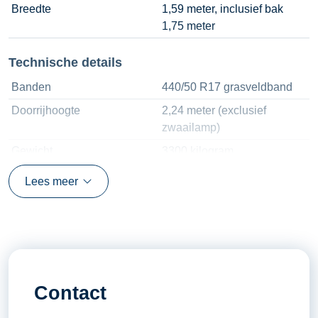
Breedte
1,59 meter, inclusief bak
1,75 meter
Technische details
Banden
440/50 R17 grasveldband
Doorrijhoogte
2,24 meter (exclusief
zwaailamp)
Gewicht
3300 kilogram
Hefhoogte met bak
2,30 meter
Lees meer
Hefhoogte met lepels
2,50 meter
Hefvermogen
4100 kilogram (W)
Hydraulische snelwissel
Ja
Kieplast op scharnierpunt
2850 kilogram (T)
Contact
Lepellengte
1150 millimeter
Motor
4 cilinder Kubota turbo