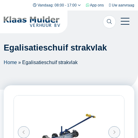
Ga naar inhoud
Vandaag: 08:00 - 17:00
App ons
Uw aanvraag
Egalisatieschuif strakvlak
Home
»
Egalisatieschuif strakvlak