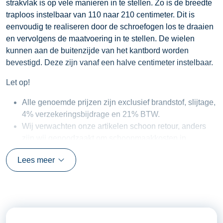
strakvlak is op vele manieren in te stellen. Zo is de breedte
traploos instelbaar van 110 naar 210 centimeter. Dit is
eenvoudig te realiseren door de schroefogen los te draaien
en vervolgens de maatvoering in te stellen. De wielen
kunnen aan de buitenzijde van het kantbord worden
bevestigd. Deze zijn vanaf een halve centimeter instelbaar.
Let op!
Alle genoemde prijzen zijn exclusief brandstof, slijtage,
4% verzekeringsbijdrage en 21% BTW.
Wij verwachten onze artikelen schoon retour, anders
zijn wij genoodzaakt om schoonmaakkosten in
rekening te brengen.
Lees meer