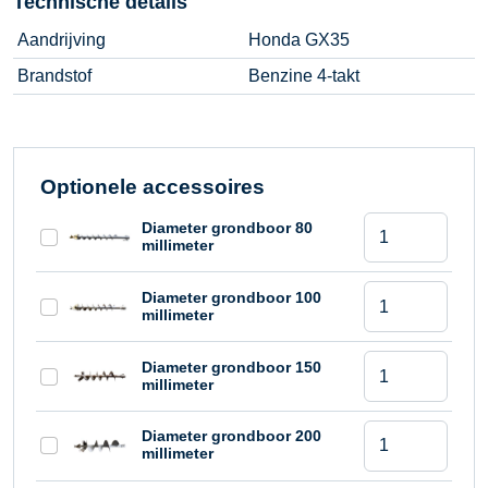
Technische details
Aandrijving
Honda GX35
Brandstof
Benzine 4-takt
Optionele accessoires
Eenmansgrondb
Diameter grondboor 80
millimeter
aantal
Eenmansgrondb
Diameter grondboor 100
millimeter
aantal
Eenmansgrondb
Diameter grondboor 150
millimeter
aantal
Eenmansgrondb
Diameter grondboor 200
millimeter
aantal