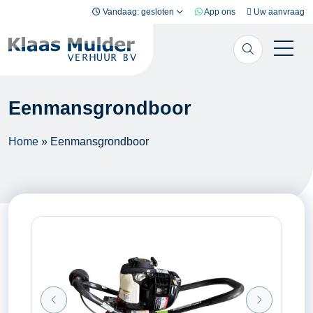
Ga naar inhoud
Vandaag: gesloten
App ons
Uw aanvraag
Eenmansgrondboor
Home
»
Eenmansgrondboor