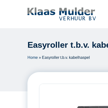
Ga naar inhoud
Easyroller t.b.v. ka
Home
»
Easyroller t.b.v. kabelhaspel