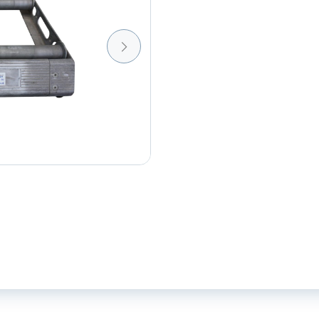
kabelhaspel
aantal