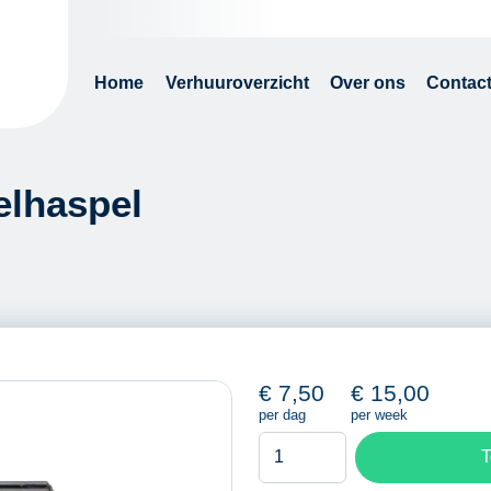
Home
Verhuuroverzicht
Over ons
Contac
belhaspel
€
7,50
€
15,00
per dag
per week
Easyroller
T
t.b.v.