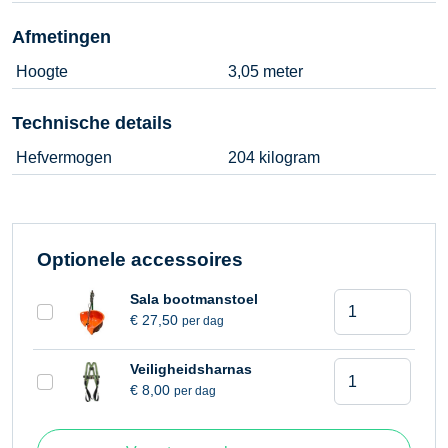
Afmetingen
Hoogte
3,05 meter
Technische details
Hefvermogen
204 kilogram
Optionele accessoires
Driepoot
Sala bootmanstoel
€
27,50
per dag
Sala
UCT-
Driepoot
Veiligheidsharnas
1000
€
8,00
per dag
Sala
hijsopstelling
UCT-
aantal
1000