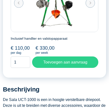
Inclusief handlier en valstopapparaat
€
110,00
€
330,00
per dag
per week
Driepoot
Toevoegen aan aanvraag
Sala
UCT-
1000
hijsopstelling
Beschrijving
aantal
De Sala UCT-1000 is een in hoogte verstelbare driepoot.
Deze is uit te breiden met diverse accessoires, waardoor de