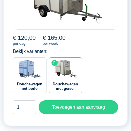
€
120,00
€
165,00
per dag
per week
Bekijk varianten:
Douchewagen
Douchewagen
met boiler
met geiser
Douchewagen
Toevoegen aan aanvraag
met
geiser
aantal