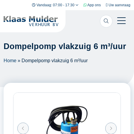
Ga naar inhoud
Vandaag: 07:00 - 17:30
App ons
Uw aanvraag
Dompelpomp vlakzuig 6 m³/uur
Home
»
Dompelpomp vlakzuig 6 m³/uur