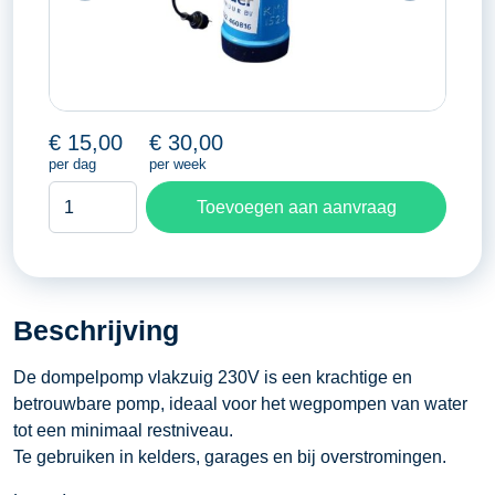
€
15,00
€
30,00
per dag
per week
Dompelpomp
Toevoegen aan aanvraag
vlakzuig
6
m³/uur
aantal
Beschrijving
De dompelpomp vlakzuig 230V is een krachtige en
betrouwbare pomp, ideaal voor het wegpompen van water
tot een minimaal restniveau.
Te gebruiken in kelders, garages en bij overstromingen.