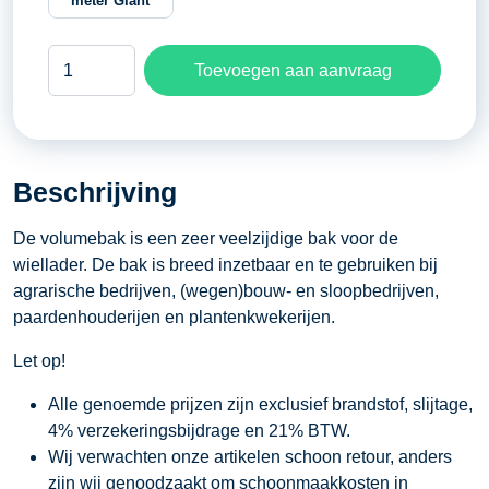
meter Giant
Dichte
Toevoegen aan aanvraag
bak
1,40
meter
Giant
Beschrijving
aantal
De volumebak is een zeer veelzijdige bak voor de
wiellader. De bak is breed inzetbaar en te gebruiken bij
agrarische bedrijven, (wegen)bouw- en sloopbedrijven,
paardenhouderijen en plantenkwekerijen.
Let op!
Alle genoemde prijzen zijn exclusief brandstof, slijtage,
4% verzekeringsbijdrage en 21% BTW.
Wij verwachten onze artikelen schoon retour, anders
zijn wij genoodzaakt om schoonmaakkosten in