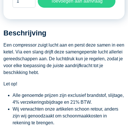
Toevoegen aan aanvraag
compressor
230
Volt
-
Beschrijving
400
liter
Een compressor zuigt lucht aan en perst deze samen in een
per
ketel. Via een slang drijft deze samengeperste lucht allerlei
minuut
gereedschappen aan. De luchtdruk kun je regelen, zodat je
aantal
voor elke toepassing de juiste aandrijfkracht tot je
beschikking hebt.
Let op!
Alle genoemde prijzen zijn exclusief brandstof, slijtage,
4% verzekeringsbijdrage en 21% BTW.
Wij verwachten onze artikelen schoon retour, anders
zijn wij genoodzaakt om schoonmaakkosten in
rekening te brengen.