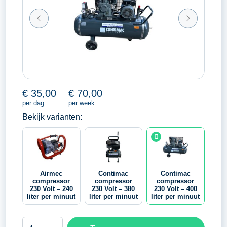
€
35,00
€
70,00
per dag
per week
Bekijk varianten:
Airmec
Contimac
Contimac
compressor
compressor
compressor
230 Volt – 240
230 Volt – 380
230 Volt – 400
liter per minuut
liter per minuut
liter per minuut
Contimac