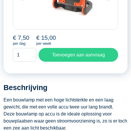
€
7,50
€
15,00
per dag
per week
Bouwlamp
Toevoegen aan aanvraag
op
accu
aantal
Beschrijving
Een bouwlamp met een hoge lichtsterkte en een laag
gewicht, die met een volle accu twee uur lang brandt.
Deze bouwlamp op accu is de ideale oplossing voor
bouwplaatsen waar geen stroomvoorziening is, zo is er toch
een zee aan licht beschikbaar.