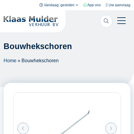
Ga naar inhoud
Vandaag: gesloten
App ons
Uw aanvraag
Bouwhekschoren
Home
»
Bouwhekschoren