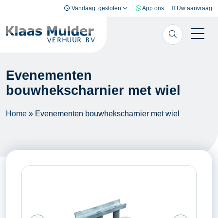
Ga naar inhoud
Vandaag: gesloten
App ons
Uw aanvraag
Evenementen
bouwhekscharnier met wiel
Home
»
Evenementen bouwhekscharnier met wiel