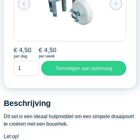
€
4,50
€
4,50
per dag
per week
Evenementen
Toevoegen aan aanvraag
bouwhekscharnier
met
wiel
aantal
Beschrijving
Dit set is een ideaal hulpmiddel om een simpele draaipoort
te creëren met een bouwhek.
Let op!