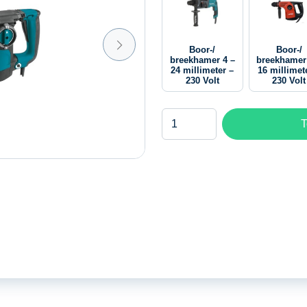
Boor-/
Boor-/
breekhamer 4 –
breekhamer
24 millimeter –
16 millimet
230 Volt
230 Volt
Boor-/
T
breekhamer
4
-
35
millimeter
-
230
Volt
aantal