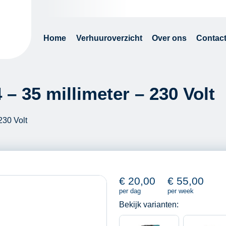
Home
Verhuuroverzicht
Over ons
Contac
– 35 millimeter – 230 Volt
230 Volt
€
20,00
€
55,00
per dag
per week
Bekijk varianten: