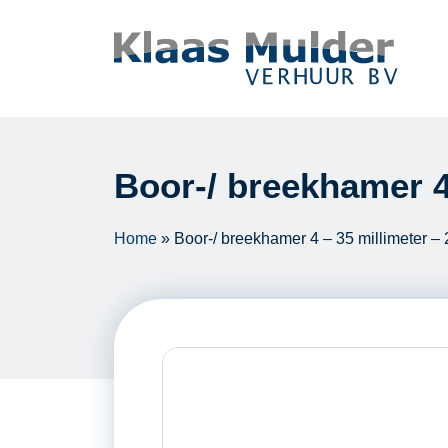
Ga naar inhoud
Boor-/ breekhamer 4 
Home
»
Boor-/ breekhamer 4 – 35 millimeter – 