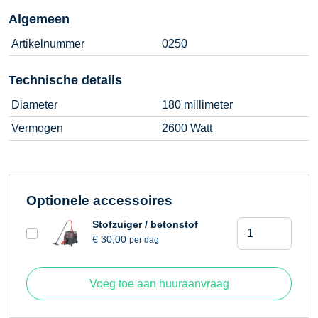
Algemeen
Artikelnummer
0250
Technische details
Diameter
180 millimeter
Vermogen
2600 Watt
Optionele accessoires
Betonslijpmach
Stofzuiger / betonstof
€
30,00
per dag
180
millimeter
-
Voeg toe aan huuraanvraag
2600
Watt