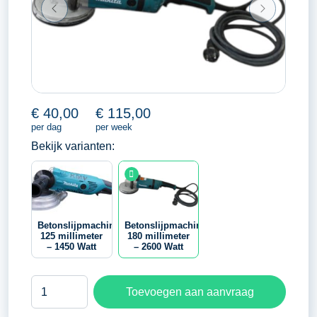
€
40,00
€
115,00
per dag
per week
Bekijk varianten:
Betonslijpmachine
Betonslijpmachine
125 millimeter
180 millimeter
– 1450 Watt
– 2600 Watt
Betonslijpmachine
Toevoegen aan aanvraag
180
millimeter