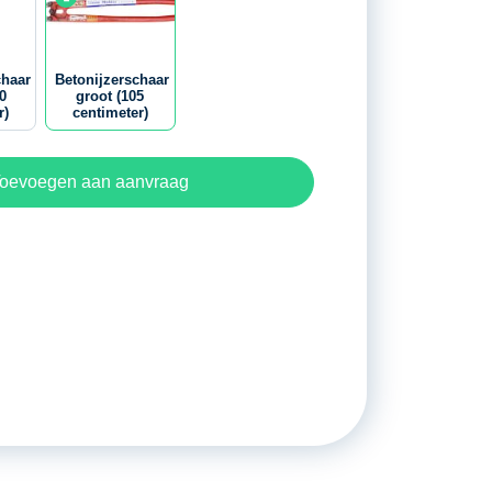
chaar
Betonijzerschaar
0
groot (105
r)
centimeter)
oevoegen aan aanvraag