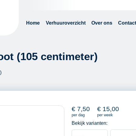
Home
Verhuuroverzicht
Over ons
Contac
oot (105 centimeter)
)
€
7,50
€
15,00
per dag
per week
Bekijk varianten: