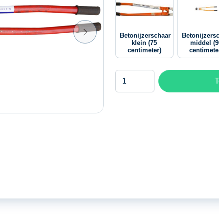
Betonijzerschaar
Betonijzers
klein (75
middel (9
centimeter)
centimete
Betonijzerschaar
T
groot
(105
centimeter)
aantal