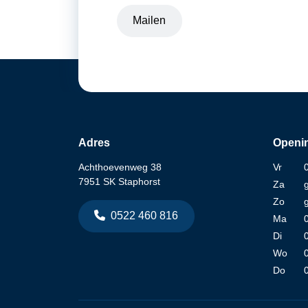
Mailen
Adres
Openin
Achthoevenweg 38
Vr
7951 SK Staphorst
Za
Zo
0522 460 816
Ma
Di
Wo
Do