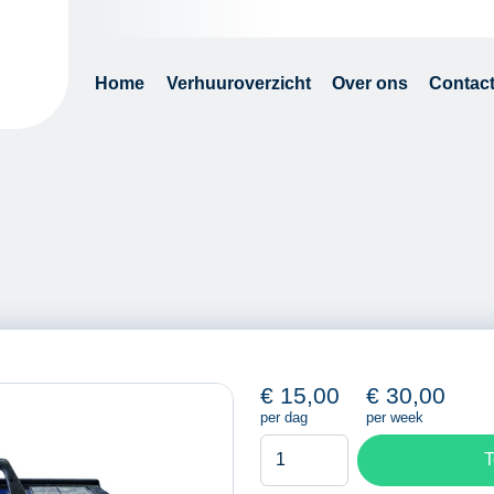
Home
Verhuuroverzicht
Over ons
Contac
€
15,00
€
30,00
per dag
per week
Behangafstomer
T
aantal