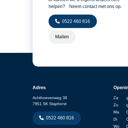
helpen? Neem contact met ons op.
0522 460 816
Mailen
Adres
Openin
Achthoevenweg 38
Za
7951 SK Staphorst
Zo
Ma
0522 460 816
Di
Wo