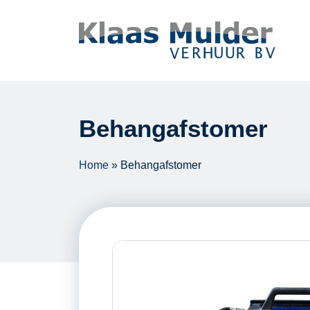
Ga naar inhoud
Behangafstomer
Home
»
Behangafstomer