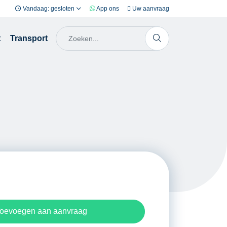
Vandaag: gesloten
App ons
Uw aanvraag
t
Transport
oevoegen aan aanvraag