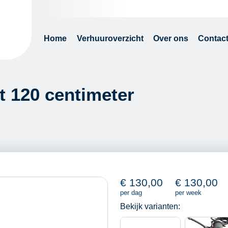
Home
Verhuuroverzicht
Over ons
Contac
ot 120 centimeter
€
130,00
€
130,00
per dag
per week
Bekijk varianten: