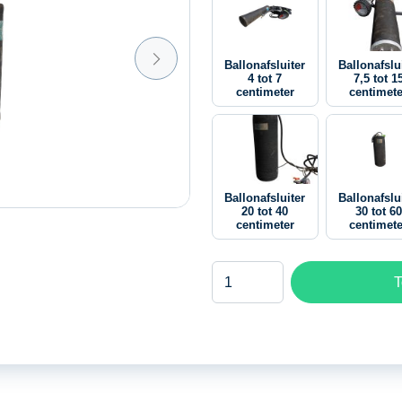
Ballonafsluiter
Ballonafslu
4 tot 7
7,5 tot 1
centimeter
centimete
Ballonafsluiter
Ballonafslu
20 tot 40
30 tot 60
centimeter
centimete
Ballonafsluiter
T
60
tot
120
centimeter
aantal