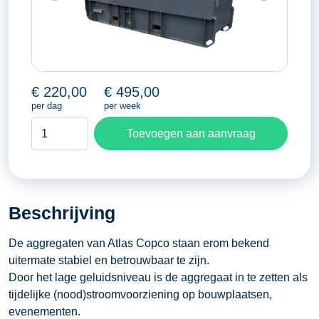
€
220,00
€
495,00
per dag
per week
Aggregaat
Toevoegen aan aanvraag
Atlas
Copco
150
KVA
Beschrijving
aantal
De aggregaten van Atlas Copco staan erom bekend
uitermate stabiel en betrouwbaar te zijn.
Door het lage geluidsniveau is de aggregaat in te zetten als
tijdelijke (nood)stroomvoorziening op bouwplaatsen,
evenementen.