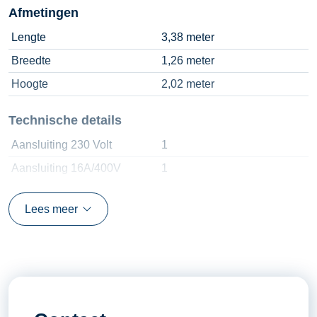
Afmetingen
Lengte
3,38 meter
Breedte
1,26 meter
Hoogte
2,02 meter
Technische details
Aansluiting 230 Volt
1
Aansluiting 16A/400V
1
Aansluiting 32A/400V
1
Lees meer
Aansluiting 63A/400V
1
Aansluiting 125A/400V
1
Brandstof
Diesel
Gewicht
3340 kilogram
kVA
150