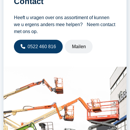
Contact
Maximaal aantal KW
120
Tankinhoud diesel
830 liter
Heeft u vragen over ons assortiment of kunnen
we u ergens anders mee helpen? Neem contact
Verbruik bij vollast (liters per
27,13 liter
met ons op.
uur)
0522 460 816
Mailen