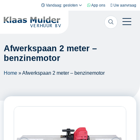
Ga naar inhoud
Vandaag: gesloten
App ons
Uw aanvraag
Afwerkspaan 2 meter –
benzinemotor
Home
»
Afwerkspaan 2 meter – benzinemotor