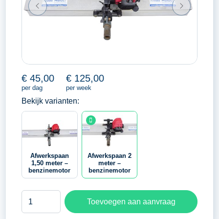
€
45,00
€
125,00
per dag
per week
Bekijk varianten:
Afwerkspaan
Afwerkspaan 2
1,50 meter –
meter –
benzinemotor
benzinemotor
Afwerkspaan
Toevoegen aan aanvraag
2
meter