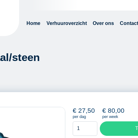
Home
Verhuuroverzicht
Over ons
Contac
al/steen
€
27,50
€
80,00
per dag
per week
Afkortmachine
T
metaal/steen