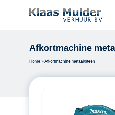
Ga naar inhoud
Afkortmachine meta
Home
»
Afkortmachine metaal/steen