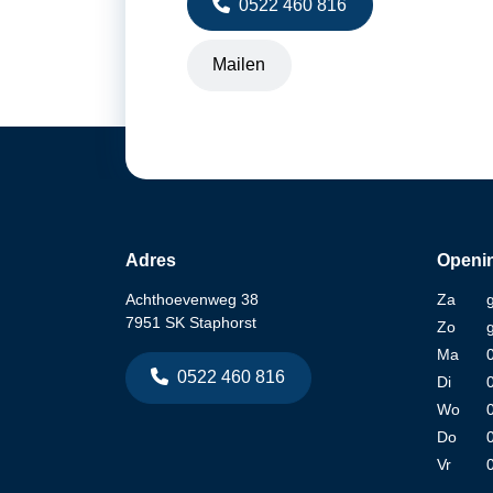
0522 460 816
Mailen
Adres
Openin
Achthoevenweg 38
Za
7951 SK Staphorst
Zo
Ma
0522 460 816
Di
Wo
Do
Vr