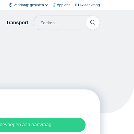
Vandaag: gesloten
App ons
Uw aanvraag
t
Transport
oevoegen aan aanvraag