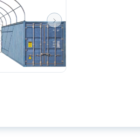
container
overkapping
aantal