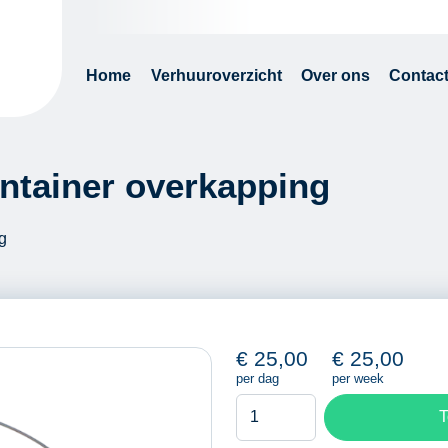
Home
Verhuuroverzicht
Over ons
Contac
ntainer overkapping
g
€
25,00
€
25,00
per dag
per week
Achterwand
T
voor