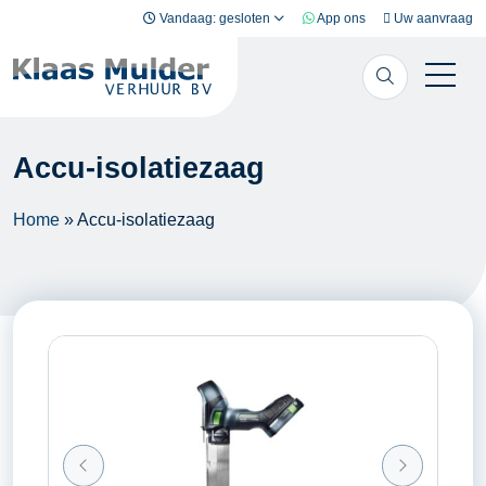
Ga naar inhoud
Vandaag: gesloten
App ons
Uw aanvraag
Accu-isolatiezaag
Home
»
Accu-isolatiezaag