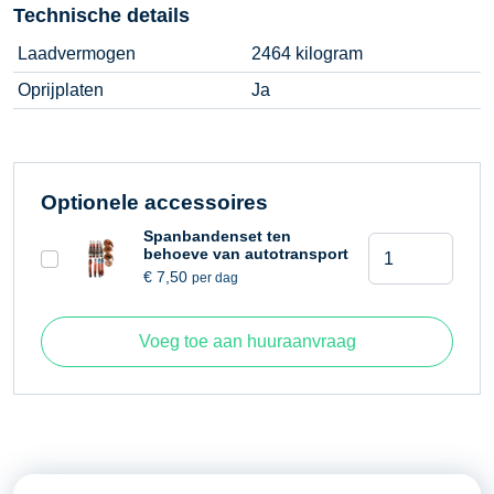
Technische details
Laadvermogen
2464 kilogram
Oprijplaten
Ja
Optionele accessoires
Spanbandenset ten
Aanhangwagen
behoeve van autotransport
MSX
€
7,50
per dag
Multitransporter
aantal
Voeg toe aan huuraanvraag