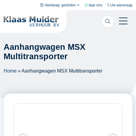
Ga naar inhoud
Vandaag: gesloten
App ons
Uw aanvraag
Aanhangwagen MSX
Multitransporter
Home
»
Aanhangwagen MSX Multitransporter