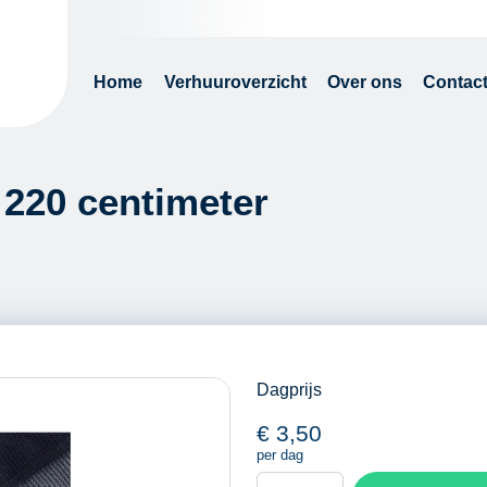
Home
Verhuuroverzicht
Over ons
Contac
 220 centimeter
Dagprijs
€
3,50
per dag
Aanhangernet